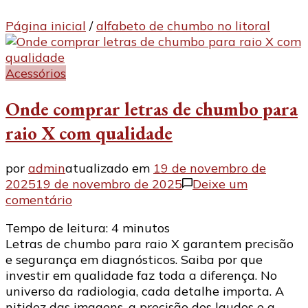
Página inicial
/
alfabeto de chumbo no litoral
Acessórios
Onde comprar letras de chumbo para
raio X com qualidade
por
admin
atualizado em
19 de novembro de
2025
19 de novembro de 2025
Deixe um
em
comentário
Onde
Tempo de leitura:
4
minutos
comprar
Letras de chumbo para raio X garantem precisão
letras
e segurança em diagnósticos. Saiba por que
de
investir em qualidade faz toda a diferença. No
chumbo
universo da radiologia, cada detalhe importa. A
para
nitidez das imagens, a precisão dos laudos e a