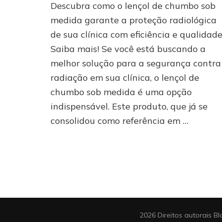
chumbo
Descubra como o lençol de chumbo sob
sob
medida garante a proteção radiológica
medida
de sua clínica com eficiência e qualidade
para
sua
Saiba mais! Se você está buscando a
clínica:
melhor solução para a segurança contra
entenda
tudo
radiação em sua clínica, o lençol de
sobre
chumbo sob medida é uma opção
esse
indispensável. Este produto, que já se
produto
consolidou como referência em …
2026 Direitos autorais
Bl