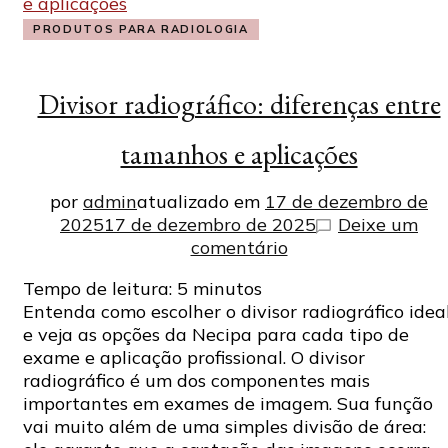
PRODUTOS PARA RADIOLOGIA
Divisor radiográfico: diferenças entre
tamanhos e aplicações
por
admin
atualizado em
17 de dezembro de
2025
17 de dezembro de 2025
Deixe um
em
comentário
Divisor
Tempo de leitura:
5
minutos
radiográfico:
Entenda como escolher o divisor radiográfico idea
diferenças
e veja as opções da Necipa para cada tipo de
entre
exame e aplicação profissional. O divisor
tamanhos
radiográfico é um dos componentes mais
e
importantes em exames de imagem. Sua função
aplicações
vai muito além de uma simples divisão de área: