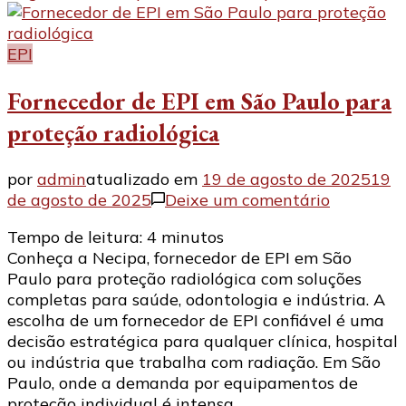
EPI
Fornecedor de EPI em São Paulo para
proteção radiológica
por
admin
atualizado em
19 de agosto de 2025
19
em
de agosto de 2025
Deixe um comentário
Forneced
Tempo de leitura:
4
minutos
de
Conheça a Necipa, fornecedor de EPI em São
EPI
Paulo para proteção radiológica com soluções
em
completas para saúde, odontologia e indústria. A
São
escolha de um fornecedor de EPI confiável é uma
Paulo
decisão estratégica para qualquer clínica, hospital
para
ou indústria que trabalha com radiação. Em São
proteção
Paulo, onde a demanda por equipamentos de
radiológi
proteção individual é intensa, …