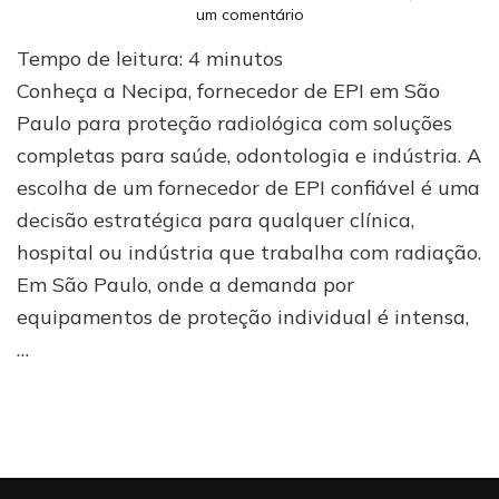
em
um comentário
Fornecedor
Tempo de leitura:
4
minutos
de
EPI
Conheça a Necipa, fornecedor de EPI em São
em
Paulo para proteção radiológica com soluções
São
completas para saúde, odontologia e indústria. A
Paulo
para
escolha de um fornecedor de EPI confiável é uma
proteção
decisão estratégica para qualquer clínica,
radiológica
hospital ou indústria que trabalha com radiação.
Em São Paulo, onde a demanda por
equipamentos de proteção individual é intensa,
…