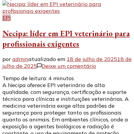
EPI
Necipa: líder em EPI veterinário para
profissionais exigentes
por
admin
atualizado em
18 de julho de 2025
18 de
em
julho de 2025
Deixe um comentário
Necipa:
Tempo de leitura:
4
minutos
líder
A Necipa oferece EPI veterinário de alta
em
qualidade, com segurança, certificação e suporte
EPI
técnico para clínicas e instituições veterinárias. A
veterinário
medicina veterinária exige altos padrões de
para
segurança para proteger tanto os profissionais
profissionais
quanto os animais. Em ambientes clínicos, onde a
exigentes
exposição a agentes biológicos e radiação é
constante, o uso de equipamento de proteção