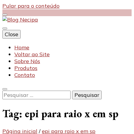
Pular para o conteúdo
Close
Blog Necipa
Home
Voltar ao Site
Sobre Nós
Produtos
Contato
Pesquisar
por:
Tag:
epi para raio x em sp
Página inicial
/
epi para raio x em sp