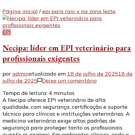
Página inicial
/
epi para raio x na zona leste
EPI
Necipa: líder em EPI veterinário para
profissionais exigentes
por
admin
atualizado em
18 de julho de 2025
18 de
em
julho de 2025
Deixe um comentário
Necipa:
Tempo de leitura:
4
minutos
líder
A Necipa oferece EPI veterinário de alta
em
qualidade, com segurança, certificação e suporte
EPI
técnico para clínicas e instituições veterinárias. A
veterinário
medicina veterinária exige altos padrões de
para
segurança para proteger tanto os profissionais
profissionais
quanto os animais. Em ambientes clínicos, onde a