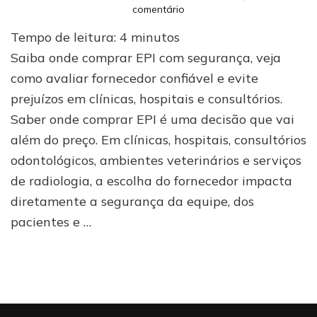
em
comentário
Onde
Tempo de leitura:
4
minutos
comprar
EPI:
Saiba onde comprar EPI com segurança, veja
como
como avaliar fornecedor confiável e evite
escolher
prejuízos em clínicas, hospitais e consultórios.
um
fornecedor
Saber onde comprar EPI é uma decisão que vai
confiável
além do preço. Em clínicas, hospitais, consultórios
odontológicos, ambientes veterinários e serviços
de radiologia, a escolha do fornecedor impacta
diretamente a segurança da equipe, dos
pacientes e …