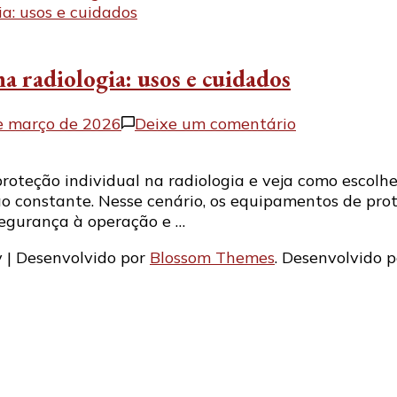
a radiologia: usos e cuidados
em
e março de 2026
Deixe um comentário
Equipamento
de
oteção individual na radiologia e veja como escolhe
proteção
 constante. Nesse cenário, os equipamentos de prote
individual
 segurança à operação e …
na
radiologia:
 | Desenvolvido por
Blossom Themes
. Desenvolvido 
usos
e
cuidados