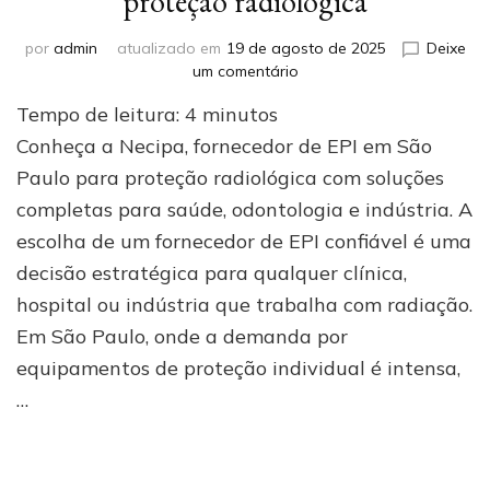
proteção radiológica
por
admin
atualizado em
19 de agosto de 2025
Deixe
em
um comentário
Fornecedor
Tempo de leitura:
4
minutos
de
EPI
Conheça a Necipa, fornecedor de EPI em São
em
Paulo para proteção radiológica com soluções
São
completas para saúde, odontologia e indústria. A
Paulo
para
escolha de um fornecedor de EPI confiável é uma
proteção
decisão estratégica para qualquer clínica,
radiológica
hospital ou indústria que trabalha com radiação.
Em São Paulo, onde a demanda por
equipamentos de proteção individual é intensa,
…