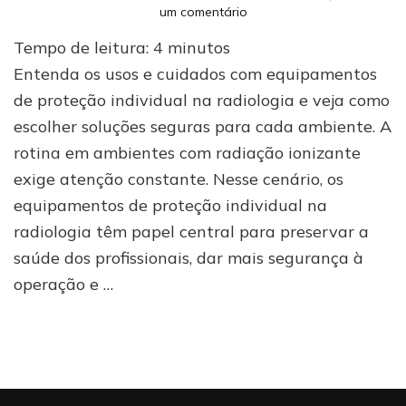
em
um comentário
Equipamentos
Tempo de leitura:
4
minutos
de
proteção
Entenda os usos e cuidados com equipamentos
individual
de proteção individual na radiologia e veja como
na
escolher soluções seguras para cada ambiente. A
radiologia:
usos
rotina em ambientes com radiação ionizante
e
exige atenção constante. Nesse cenário, os
cuidados
equipamentos de proteção individual na
radiologia têm papel central para preservar a
saúde dos profissionais, dar mais segurança à
operação e …