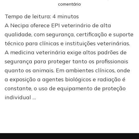
em
comentário
Necipa:
Tempo de leitura:
4
minutos
líder
em
A Necipa oferece EPI veterinário de alta
EPI
qualidade, com segurança, certificação e suporte
veterinário
técnico para clínicas e instituições veterinárias.
para
profissionais
A medicina veterinária exige altos padrões de
exigentes
segurança para proteger tanto os profissionais
quanto os animais. Em ambientes clínicos, onde
a exposição a agentes biológicos e radiação é
constante, o uso de equipamento de proteção
individual …