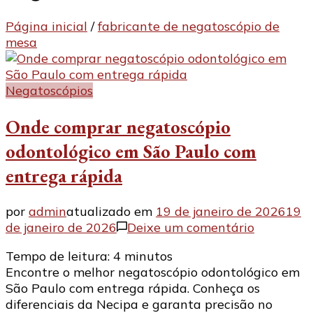
Página inicial
/
fabricante de negatoscópio de
mesa
Negatoscópios
Onde comprar negatoscópio
odontológico em São Paulo com
entrega rápida
por
admin
atualizado em
19 de janeiro de 2026
19
em
de janeiro de 2026
Deixe um comentário
Onde
Tempo de leitura:
4
minutos
comprar
Encontre o melhor negatoscópio odontológico em
negatosc
São Paulo com entrega rápida. Conheça os
odontológ
diferenciais da Necipa e garanta precisão no
em