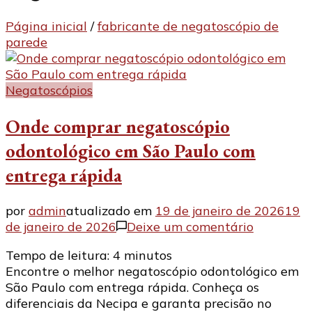
Página inicial
/
fabricante de negatoscópio de
parede
Negatoscópios
Onde comprar negatoscópio
odontológico em São Paulo com
entrega rápida
por
admin
atualizado em
19 de janeiro de 2026
19
em
de janeiro de 2026
Deixe um comentário
Onde
Tempo de leitura:
4
minutos
comprar
Encontre o melhor negatoscópio odontológico em
negatosc
São Paulo com entrega rápida. Conheça os
odontológ
diferenciais da Necipa e garanta precisão no
em