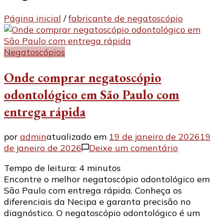
Página inicial
/
fabricante de negatoscópio
Negatoscópios
Onde comprar negatoscópio
odontológico em São Paulo com
entrega rápida
por
admin
atualizado em
19 de janeiro de 2026
19
em
de janeiro de 2026
Deixe um comentário
Onde
Tempo de leitura:
4
minutos
comprar
Encontre o melhor negatoscópio odontológico em
negatosc
São Paulo com entrega rápida. Conheça os
odontológ
diferenciais da Necipa e garanta precisão no
em
diagnóstico. O negatoscópio odontológico é um
São