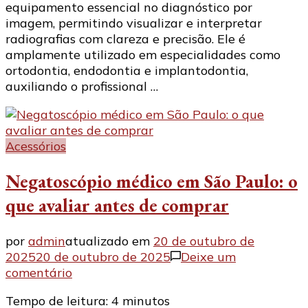
equipamento essencial no diagnóstico por
Paulo
imagem, permitindo visualizar e interpretar
com
radiografias com clareza e precisão. Ele é
entrega
amplamente utilizado em especialidades como
rápida
ortodontia, endodontia e implantodontia,
auxiliando o profissional …
Acessórios
Negatoscópio médico em São Paulo: o
que avaliar antes de comprar
por
admin
atualizado em
20 de outubro de
2025
20 de outubro de 2025
Deixe um
em
comentário
Negatoscópio
Tempo de leitura:
4
minutos
médico