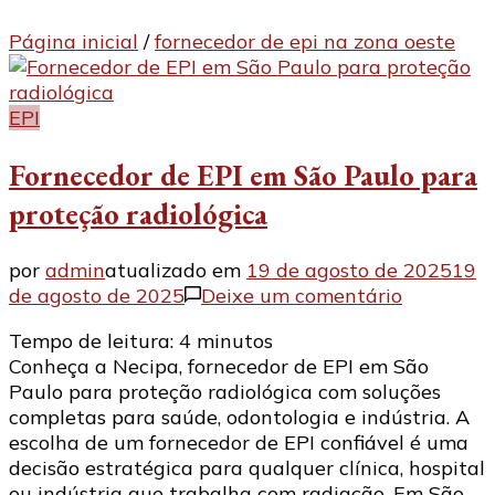
Página inicial
/
fornecedor de epi na zona oeste
EPI
Fornecedor de EPI em São Paulo para
proteção radiológica
por
admin
atualizado em
19 de agosto de 2025
19
em
de agosto de 2025
Deixe um comentário
Forneced
Tempo de leitura:
4
minutos
de
Conheça a Necipa, fornecedor de EPI em São
EPI
Paulo para proteção radiológica com soluções
em
completas para saúde, odontologia e indústria. A
São
escolha de um fornecedor de EPI confiável é uma
Paulo
decisão estratégica para qualquer clínica, hospital
para
ou indústria que trabalha com radiação. Em São