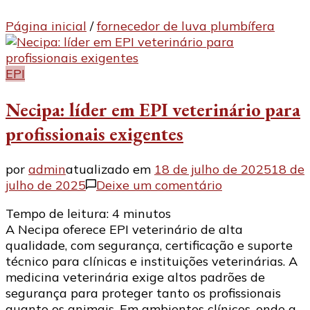
Página inicial
/
fornecedor de luva plumbífera
EPI
Necipa: líder em EPI veterinário para
profissionais exigentes
por
admin
atualizado em
18 de julho de 2025
18 de
em
julho de 2025
Deixe um comentário
Necipa:
Tempo de leitura:
4
minutos
líder
A Necipa oferece EPI veterinário de alta
em
qualidade, com segurança, certificação e suporte
EPI
técnico para clínicas e instituições veterinárias. A
veterinário
medicina veterinária exige altos padrões de
para
segurança para proteger tanto os profissionais
profissionais
quanto os animais. Em ambientes clínicos, onde a