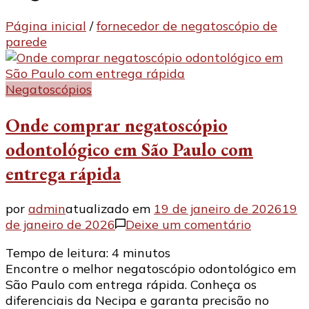
Página inicial
/
fornecedor de negatoscópio de
parede
Negatoscópios
Onde comprar negatoscópio
odontológico em São Paulo com
entrega rápida
por
admin
atualizado em
19 de janeiro de 2026
19
em
de janeiro de 2026
Deixe um comentário
Onde
Tempo de leitura:
4
minutos
comprar
Encontre o melhor negatoscópio odontológico em
negatosc
São Paulo com entrega rápida. Conheça os
odontológ
diferenciais da Necipa e garanta precisão no
em