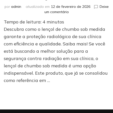
por
admin
atualizado em
12 de fevereiro de 2026
Deixe
em
um comentário
Lençol
Tempo de leitura:
4
minutos
de
chumbo
Descubra como o lençol de chumbo sob medida
sob
garante a proteção radiológica de sua clínica
medida
com eficiência e qualidade. Saiba mais! Se você
para
sua
está buscando a melhor solução para a
clínica:
segurança contra radiação em sua clínica, o
entenda
tudo
lençol de chumbo sob medida é uma opção
sobre
indispensável. Este produto, que já se consolidou
esse
como referência em …
produto