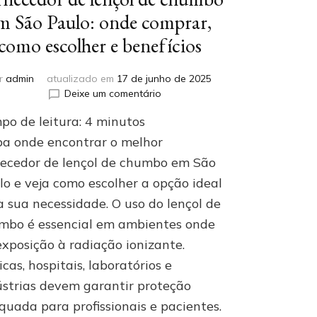
m São Paulo: onde comprar,
como escolher e benefícios
r
admin
atualizado em
17 de junho de 2025
em
Deixe um comentário
Fornecedor
po de leitura:
4
minutos
de
lençol
ba onde encontrar o melhor
de
necedor de lençol de chumbo em São
chumbo
lo e veja como escolher a opção ideal
em
São
a sua necessidade. O uso do lençol de
Paulo:
mbo é essencial em ambientes onde
onde
comprar,
exposição à radiação ionizante.
como
icas, hospitais, laboratórios e
escolher
ústrias devem garantir proteção
e
benefícios
quada para profissionais e pacientes.