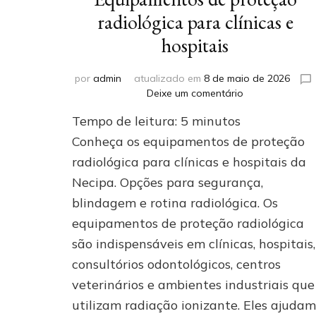
radiológica para clínicas e
hospitais
por
admin
atualizado em
8 de maio de 2026
em
Deixe um comentário
Equipamentos
Tempo de leitura:
5
minutos
de
proteção
Conheça os equipamentos de proteção
radiológica
radiológica para clínicas e hospitais da
para
Necipa. Opções para segurança,
clínicas
e
blindagem e rotina radiológica. Os
hospitais
equipamentos de proteção radiológica
são indispensáveis em clínicas, hospitais,
consultórios odontológicos, centros
veterinários e ambientes industriais que
utilizam radiação ionizante. Eles ajudam