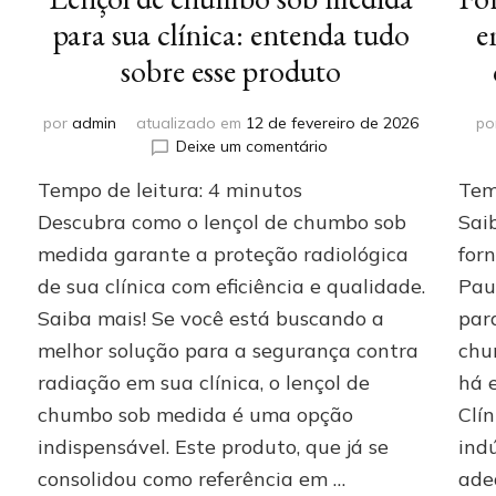
para sua clínica: entenda tudo
e
sobre esse produto
por
admin
atualizado em
12 de fevereiro de 2026
po
em
Deixe um comentário
Lençol
Tempo de leitura:
4
minutos
Tem
de
chumbo
Descubra como o lençol de chumbo sob
Sai
sob
medida garante a proteção radiológica
for
medida
de sua clínica com eficiência e qualidade.
Pau
para
sua
Saiba mais! Se você está buscando a
par
clínica:
melhor solução para a segurança contra
chu
entenda
tudo
radiação em sua clínica, o lençol de
há 
sobre
chumbo sob medida é uma opção
Clín
esse
indispensável. Este produto, que já se
ind
produto
consolidou como referência em …
ade