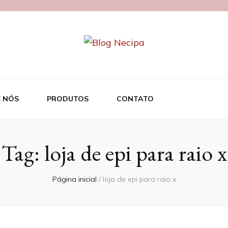
 NÓS
PRODUTOS
CONTATO
Tag:
loja de epi para raio x
Página inicial
/
loja de epi para raio x