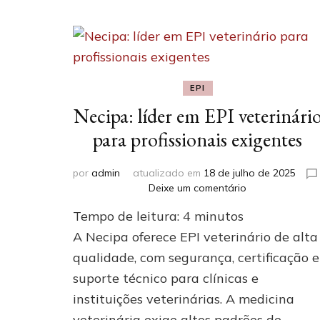
EPI
Necipa: líder em EPI veterinári
para profissionais exigentes
por
admin
atualizado em
18 de julho de 2025
em
Deixe um comentário
Necipa:
Tempo de leitura:
4
minutos
líder
em
A Necipa oferece EPI veterinário de alta
EPI
qualidade, com segurança, certificação e
veterinário
suporte técnico para clínicas e
para
profissionais
instituições veterinárias. A medicina
exigentes
veterinária exige altos padrões de