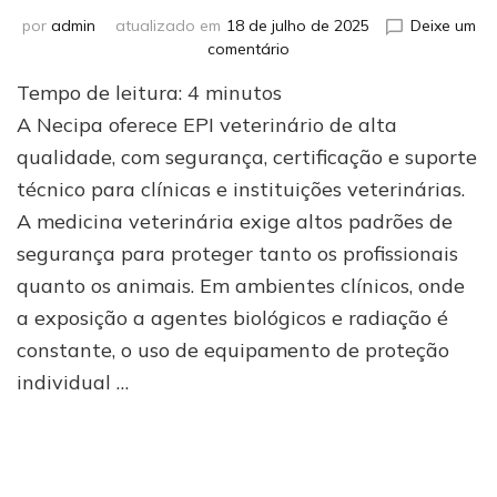
por
admin
atualizado em
18 de julho de 2025
Deixe um
em
comentário
Necipa:
Tempo de leitura:
4
minutos
líder
em
A Necipa oferece EPI veterinário de alta
EPI
qualidade, com segurança, certificação e suporte
veterinário
técnico para clínicas e instituições veterinárias.
para
profissionais
A medicina veterinária exige altos padrões de
exigentes
segurança para proteger tanto os profissionais
quanto os animais. Em ambientes clínicos, onde
a exposição a agentes biológicos e radiação é
constante, o uso de equipamento de proteção
individual …