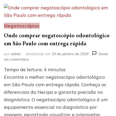
Negatoscópios
Onde comprar negatoscópio odontológico
em São Paulo com entrega rápida
por
admin
atualizado em
19 de janeiro de 2026
Deixe
em
um comentário
Onde
Tempo de leitura:
4
minutos
comprar
negatoscópio
Encontre o melhor negatoscópio odontológico
odontológico
em São Paulo com entrega rápida. Conheça os
em
diferenciais da Necipa e garanta precisão no
São
Paulo
diagnóstico. O negatoscópio odontológico é um
com
equipamento essencial no diagnóstico por
entrega
rápida
imagem, permitindo visualizar e interpretar