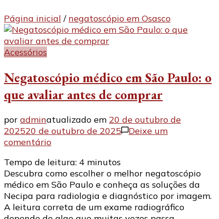
Página inicial
/
negatoscópio em Osasco
Acessórios
Negatoscópio médico em São Paulo: o
que avaliar antes de comprar
por
admin
atualizado em
20 de outubro de
2025
20 de outubro de 2025
Deixe um
em
comentário
Negatoscópio
Tempo de leitura:
4
minutos
médico
Descubra como escolher o melhor negatoscópio
em
médico em São Paulo e conheça as soluções da
São
Necipa para radiologia e diagnóstico por imagem.
Paulo:
A leitura correta de um exame radiográfico
o
depende de algo que muitas vezes passa