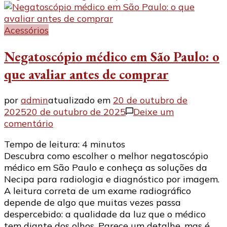
Acessórios
Negatoscópio médico em São Paulo: o
que avaliar antes de comprar
por
admin
atualizado em
20 de outubro de
2025
20 de outubro de 2025
Deixe um
em
comentário
Negatoscópio
Tempo de leitura:
4
minutos
médico
Descubra como escolher o melhor negatoscópio
em
médico em São Paulo e conheça as soluções da
São
Necipa para radiologia e diagnóstico por imagem.
Paulo:
A leitura correta de um exame radiográfico
o
depende de algo que muitas vezes passa
que
despercebido: a qualidade da luz que o médico
avaliar
tem diante dos olhos. Parece um detalhe, mas é