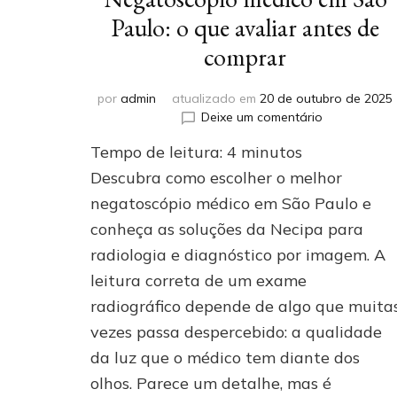
Paulo: o que avaliar antes de
comprar
por
admin
atualizado em
20 de outubro de 2025
em
Deixe um comentário
Negatoscóp
Tempo de leitura:
4
minutos
médico
em
Descubra como escolher o melhor
São
negatoscópio médico em São Paulo e
Paulo:
conheça as soluções da Necipa para
o
que
radiologia e diagnóstico por imagem. A
avaliar
leitura correta de um exame
antes
de
radiográfico depende de algo que muita
comprar
vezes passa despercebido: a qualidade
da luz que o médico tem diante dos
olhos. Parece um detalhe, mas é