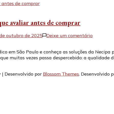
ue avaliar antes de comprar
em
de outubro de 2025
Deixe um comentário
Negatosc
médico
co em São Paulo e conheça as soluções da Necipa pa
em
que muitas vezes passa despercebido: a qualidade d
São
Paulo:
o
 | Desenvolvido por
Blossom Themes
. Desenvolvido 
que
avaliar
antes
de
comprar