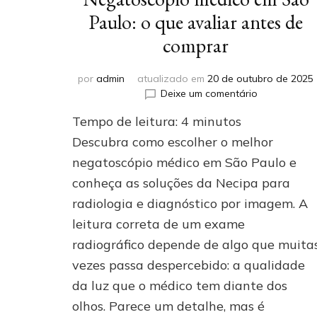
Paulo: o que avaliar antes de
comprar
por
admin
atualizado em
20 de outubro de 2025
em
Deixe um comentário
Negatoscóp
Tempo de leitura:
4
minutos
médico
em
Descubra como escolher o melhor
São
negatoscópio médico em São Paulo e
Paulo:
conheça as soluções da Necipa para
o
que
radiologia e diagnóstico por imagem. A
avaliar
leitura correta de um exame
antes
de
radiográfico depende de algo que muita
comprar
vezes passa despercebido: a qualidade
da luz que o médico tem diante dos
olhos. Parece um detalhe, mas é