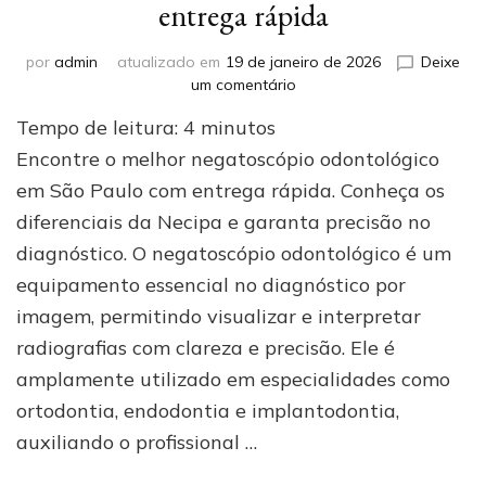
entrega rápida
por
admin
atualizado em
19 de janeiro de 2026
Deixe
em
um comentário
Onde
Tempo de leitura:
4
minutos
comprar
negatoscópio
Encontre o melhor negatoscópio odontológico
odontológico
em São Paulo com entrega rápida. Conheça os
em
diferenciais da Necipa e garanta precisão no
São
Paulo
diagnóstico. O negatoscópio odontológico é um
com
equipamento essencial no diagnóstico por
entrega
rápida
imagem, permitindo visualizar e interpretar
radiografias com clareza e precisão. Ele é
amplamente utilizado em especialidades como
ortodontia, endodontia e implantodontia,
auxiliando o profissional …