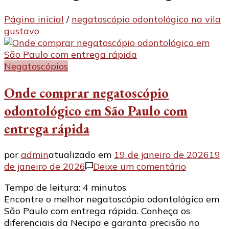
Página inicial
/
negatoscópio odontológico na vila
gustavo
Negatoscópios
Onde comprar negatoscópio
odontológico em São Paulo com
entrega rápida
por
admin
atualizado em
19 de janeiro de 2026
19
em
de janeiro de 2026
Deixe um comentário
Onde
Tempo de leitura:
4
minutos
comprar
Encontre o melhor negatoscópio odontológico em
negatosc
São Paulo com entrega rápida. Conheça os
odontológ
diferenciais da Necipa e garanta precisão no
em