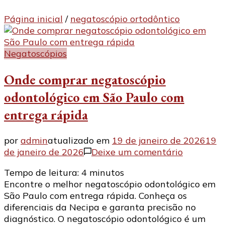
Página inicial
/
negatoscópio ortodôntico
Negatoscópios
Onde comprar negatoscópio
odontológico em São Paulo com
entrega rápida
por
admin
atualizado em
19 de janeiro de 2026
19
em
de janeiro de 2026
Deixe um comentário
Onde
Tempo de leitura:
4
minutos
comprar
Encontre o melhor negatoscópio odontológico em
negatosc
São Paulo com entrega rápida. Conheça os
odontológ
diferenciais da Necipa e garanta precisão no
em
diagnóstico. O negatoscópio odontológico é um
São