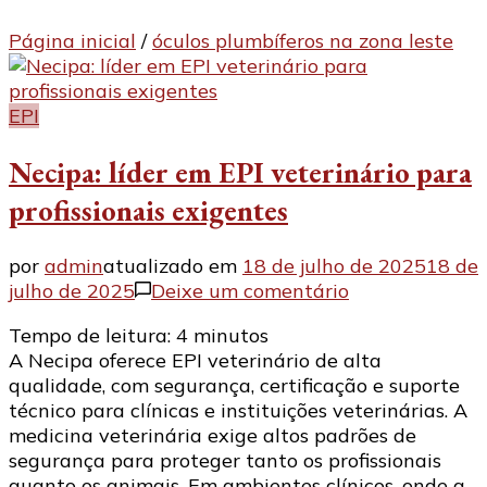
Página inicial
/
óculos plumbíferos na zona leste
EPI
Necipa: líder em EPI veterinário para
profissionais exigentes
por
admin
atualizado em
18 de julho de 2025
18 de
em
julho de 2025
Deixe um comentário
Necipa:
Tempo de leitura:
4
minutos
líder
A Necipa oferece EPI veterinário de alta
em
qualidade, com segurança, certificação e suporte
EPI
técnico para clínicas e instituições veterinárias. A
veterinário
medicina veterinária exige altos padrões de
para
segurança para proteger tanto os profissionais
profissionais
quanto os animais. Em ambientes clínicos, onde a