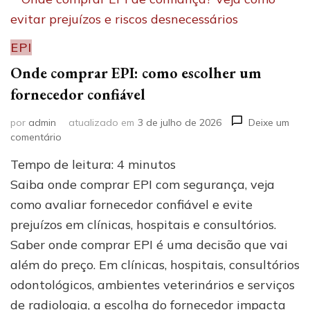
EPI
Onde comprar EPI: como escolher um
fornecedor confiável
por
admin
atualizado em
3 de julho de 2026
Deixe um
em
comentário
Onde
Tempo de leitura:
4
minutos
comprar
EPI:
Saiba onde comprar EPI com segurança, veja
como
como avaliar fornecedor confiável e evite
escolher
prejuízos em clínicas, hospitais e consultórios.
um
fornecedor
Saber onde comprar EPI é uma decisão que vai
confiável
além do preço. Em clínicas, hospitais, consultórios
odontológicos, ambientes veterinários e serviços
de radiologia, a escolha do fornecedor impacta