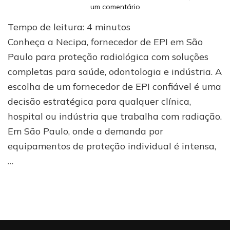
em
um comentário
Fornecedor
Tempo de leitura:
4
minutos
de
EPI
Conheça a Necipa, fornecedor de EPI em São
em
Paulo para proteção radiológica com soluções
São
completas para saúde, odontologia e indústria. A
Paulo
para
escolha de um fornecedor de EPI confiável é uma
proteção
decisão estratégica para qualquer clínica,
radiológica
hospital ou indústria que trabalha com radiação.
Em São Paulo, onde a demanda por
equipamentos de proteção individual é intensa,
…