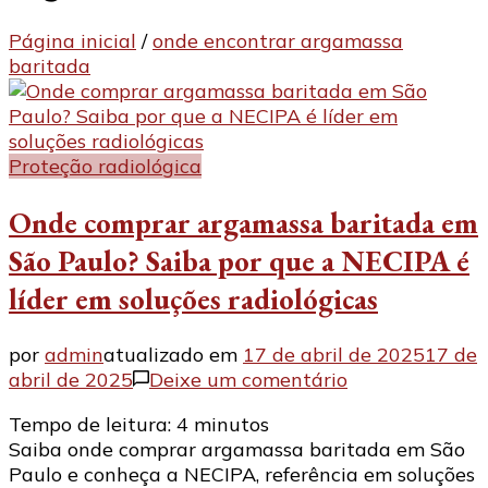
Página inicial
/
onde encontrar argamassa
baritada
Proteção radiológica
Onde comprar argamassa baritada em
São Paulo? Saiba por que a NECIPA é
líder em soluções radiológicas
por
admin
atualizado em
17 de abril de 2025
17 de
em
abril de 2025
Deixe um comentário
Onde
Tempo de leitura:
4
minutos
comprar
Saiba onde comprar argamassa baritada em São
argamassa
Paulo e conheça a NECIPA, referência em soluções
baritada