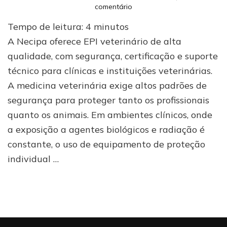
em
comentário
Necipa:
Tempo de leitura:
4
minutos
líder
em
A Necipa oferece EPI veterinário de alta
EPI
qualidade, com segurança, certificação e suporte
veterinário
técnico para clínicas e instituições veterinárias.
para
profissionais
A medicina veterinária exige altos padrões de
exigentes
segurança para proteger tanto os profissionais
quanto os animais. Em ambientes clínicos, onde
a exposição a agentes biológicos e radiação é
constante, o uso de equipamento de proteção
individual …